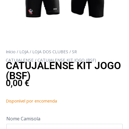
Início
/
LOJA
/
LOJA DOS CLUBES
/
SR
CATUJALENSE
/ CATUJALENSE KIT JOGO (BSF)
CATUJALENSE KIT JOGO
(BSF)
0,00
€
Disponível por encomenda
Nome Camisola