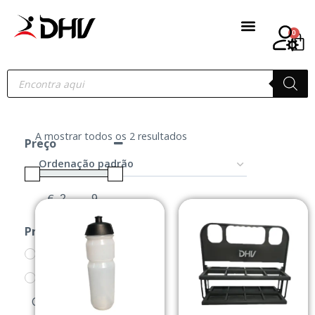
0
A mostrar todos os 2 resultados
Preço
€
-
Minimum Price
Maximum Price
Produtos
ACESSÓRIOS
GARRAFAS/SUPORTE