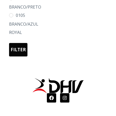
L
BRANCO/PRETO
XL
0105
2XL
BRANCO/AZUL
3XL
ROYAL
02 PRETO
03 AMARELO
FILTER
05 AZUL
20 VERDE
22255 VERDE
FLUOR/MARINHO
22602
VERDE/PRETO
55 AZUL