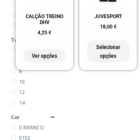
FUTEBOL
FUTSAL
JUVESPORT
CALÇÃO TREINO
DHV
LOJA DOS
18,00
€
4,25
€
CLUBES
Tamanho
Selecionar
4
Ver opções
opções
MODALIDADES
6
PRODUTOS
8
SR
10
CATUJALENSE
12
TREINO
14
16
Cor
S
0 BRANCO
M
0102