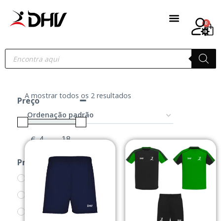
0
A mostrar todos os 2 resultados
Preço
€
-
Minimum Price
Maximum Price
Produtos
ACESSÓRIOS
CALÇÕES
CAMISOLAS