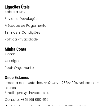
MARINHO
Ligações Úteis
6055
Sobre a DHV
VERMELHO/MARINHO
Envios e Devoluções
Métodos de Pagamento
Termos e Condições
Politica Privacidade
Minha Conta
Conta
Catalgo
Pedir Orçamento
Onde Estamos
Praceta dos Lusíadas, Nº 12 Cave 2685-094 Bobadela –
Loures
Email: geral@dhvsports.pt
Contato: +351 961 880 456