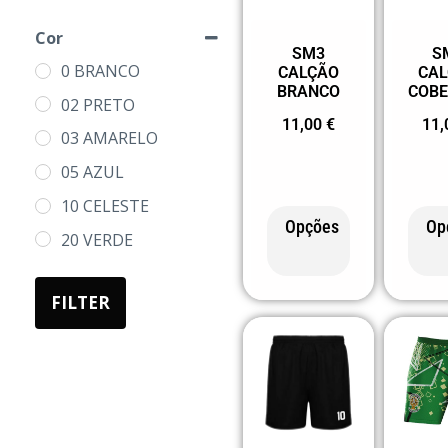
SM3 AGOSTO 1885
Médio
Cor
SR CATUJALENSE
SM3
S
Pequeno
0 BRANCO
CALÇÃO
CA
SWEATS
BRANCO
COBE
4
02 PRETO
11,00
€
11
6
03 AMARELO
8
05 AZUL
10
10 CELESTE
Opções
Op
12
20 VERDE
14
31 LARANJA
S
FILTER
47 CINZA
M
55 AZUL MARINHO
L
60 VERMELHO
XL
2XL