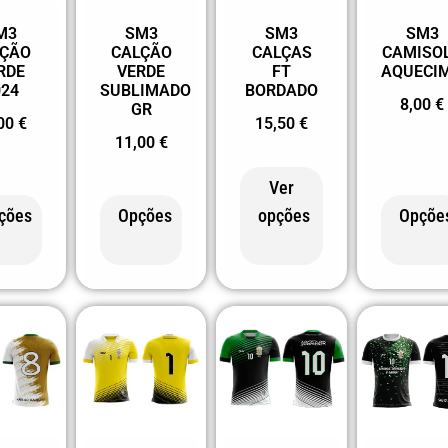
M3
SM3
SM3
SM3
LÇÃO
CALÇÃO
CALÇAS
CAMISO
RDE
VERDE
FT
AQUECI
024
SUBLIMADO
BORDADO
8,00
€
GR
,00
€
15,50
€
11,00
€
Ver
ções
Opções
opções
Opçõe