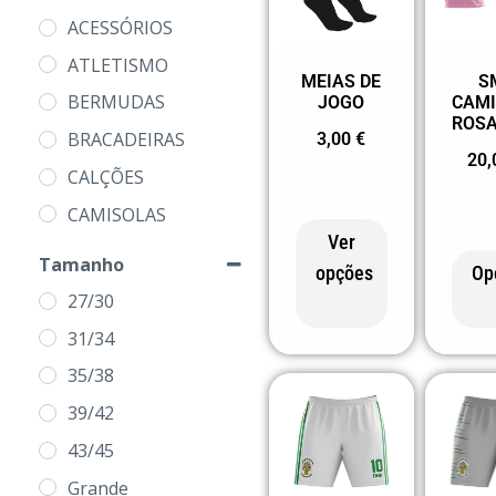
ACESSÓRIOS
ATLETISMO
MEIAS DE
S
BERMUDAS
JOGO
CAM
ROSA
BRACADEIRAS
3,00
€
20
CALÇÕES
CAMISOLAS
Ver
CASACOS
Tamanho
opções
Op
LOJA DOS CLUBES
27/30
MEIAS
31/34
MODALIDADES
35/38
POLOS
39/42
PRODUTOS
43/45
SEM CATEGORIA
Grande