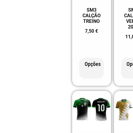
3XL
SM3
S
4XL
CALÇÃO
CA
TREINO
VE
2
7,50
€
11
Opções
Op