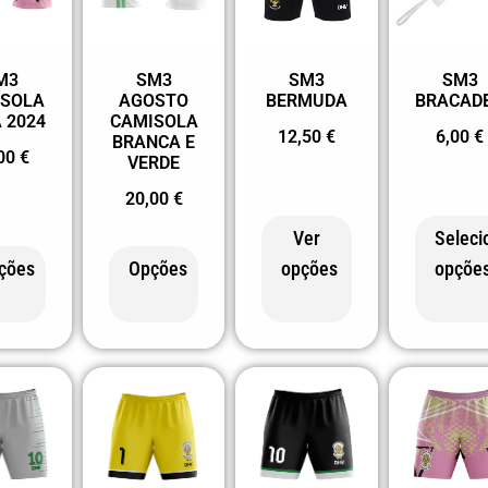
M3
SM3
SM3
SM3
ISOLA
AGOSTO
BERMUDA
BRACAD
 2024
CAMISOLA
12,50
€
6,00
€
BRANCA E
,00
€
VERDE
20,00
€
Ver
Seleci
ções
Opções
opções
opçõe