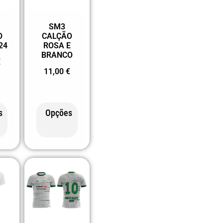
SM3
O
CALÇÃO
24
ROSA E
BRANCO
€
11,00
€
s
Opções