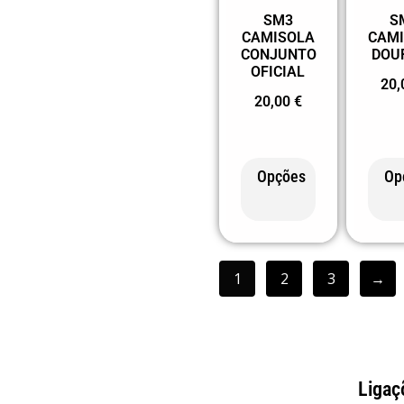
SM3
S
CAMISOLA
CAM
CONJUNTO
DOU
OFICIAL
20
20,00
€
Opções
Op
1
2
3
→
Ligaç