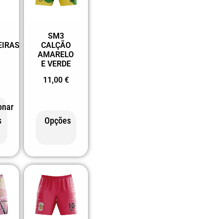
SM3
EIRAS
CALÇÃO
AMARELO
E VERDE
11,00
€
onar
s
Opções