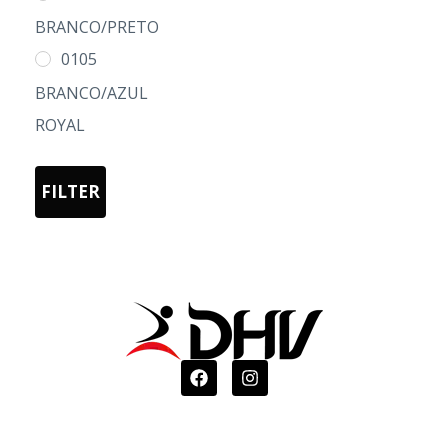
L
BRANCO/PRETO
XL
0105
2XL
BRANCO/AZUL
3XL
ROYAL
02 PRETO
03 AMARELO
FILTER
05 AZUL
20 VERDE
22255 VERDE
FLUOR/MARINHO
22602
VERDE/PRETO
55 AZUL