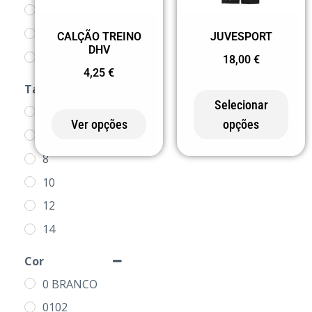
FUTEBOL
FUTSAL
JUVESPORT
CALÇÃO TREINO
DHV
LOJA DOS
18,00
€
4,25
€
CLUBES
Tamanho
Selecionar
4
Ver opções
opções
MODALIDADES
6
PRODUTOS
8
SR
10
CATUJALENSE
12
TREINO
14
16
Cor
S
0 BRANCO
M
0102