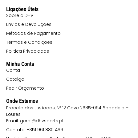
MARINHO
Ligações Úteis
6055
Sobre a DHV
VERMELHO/MARINHO
Envios e Devoluções
Métodos de Pagamento
Termos e Condições
Politica Privacidade
Minha Conta
Conta
Catalgo
Pedir Orçamento
Onde Estamos
Praceta dos Lusíadas, Nº 12 Cave 2685-094 Bobadela –
Loures
Email: geral@dhvsports.pt
Contato: +351 961 880 456