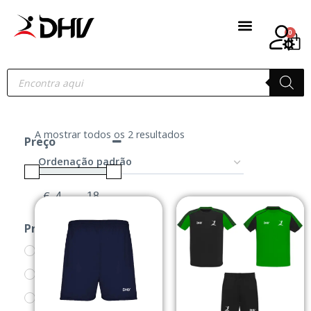
0
A mostrar todos os 2 resultados
Preço
€
-
Minimum Price
Maximum Price
Produtos
ACESSÓRIOS
CALÇÕES
CAMISOLAS