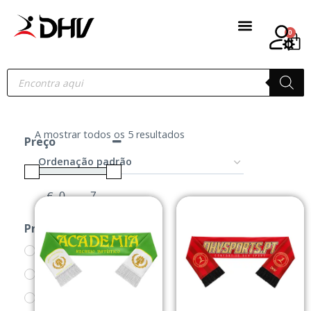
0
A mostrar todos os 5 resultados
Preço
€
-
Minimum Price
Maximum Price
Produtos
A.R.A.
ACESSÓRIOS
CACHECOIS