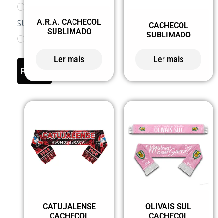
CCD OLIVAIS
A.R.A. CACHECOL
SUL
CACHECOL
SUBLIMADO
SUBLIMADO
LOJA DOS
CLUBES
Ler mais
Ler mais
FILTER
SR
CATUJALENSE
CATUJALENSE
OLIVAIS SUL
CACHECOL
CACHECOL