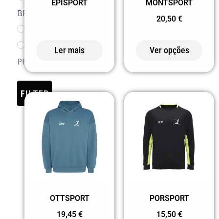
EPISPORT
MONTSPORT
10
BRANCO/MARINHO
20,50
€
11/12
02 PRETO
12
0258
Ler mais
Ver opções
14
PRETO/CINZA
16
03 AMARELO
S
FILTER
0302
M
AMARELO/PRETO
L
05 AZUL
XL
0501 AZUL E
2XL
BRANCO
3XL
0502
4XL
AZUL/PRETO
PORSPORT
OTTSPORT
07 AREIA
15,50
€
19,45
€