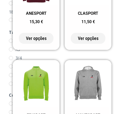
SM3 AGOSTO
1885
ANESPORT
CLASPORT
SWEATS
15,30
€
11,50
€
Tamanho
Ver opções
Ver opções
1/2
XS
3/4
4
5/6
6
7/8
Cor
8
0 BRANCO
9/10
0155