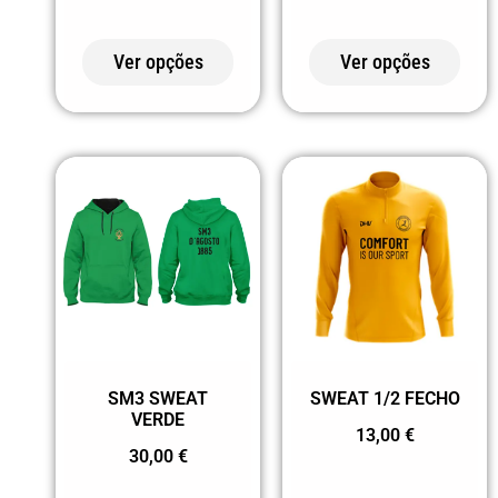
08 MOCA
10 CELESTE
Ver opções
Ver opções
1001
CELESTE/BRANCO
108 CINZA
PÉROLA
12 TURQUESA
120 CORAL
121 LILÁS
132 ROSA
CLARO (2)
SM3 SWEAT
SWEAT 1/2 FECHO
152 VERDE
VERDE
13,00
€
EMPREENDIMENTO
30,00
€
168