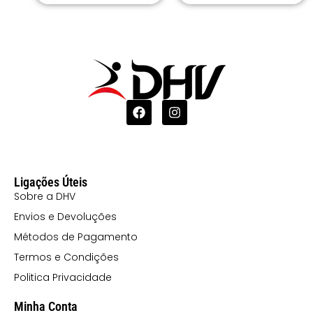
48 ROSA
CLARO
4858 ROSA
CLARO/CINZA
55 AZUL
MARINHO
5558
Ligações Úteis
MARINHO/CINZA
Sobre a DHV
56 VERDE
Envios e Devoluções
GARRAFA
Métodos de Pagamento
5658 VERDE
Termos e Condições
GARRAFA/CINZA
Politica Privacidade
57 GRENÁ
Minha Conta