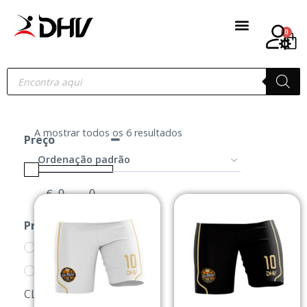
0
A mostrar todos os 6 resultados
Preço
€
-
Minimum Price
Maximum Price
Produtos
1MFC
LOJA DOS
CLUBES