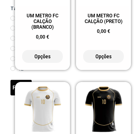
Tamanho
UM METRO FC
UM METRO FC
2
CALÇÃO
CALÇÃO (PRETO)
(BRANCO)
4
0,00
€
0,00
€
6
8
Opções
Opções
10
12
14
FILTER
S
M
L
XL
2XL