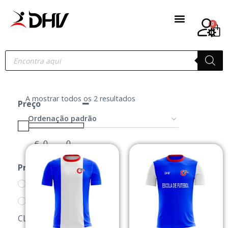
0
A mostrar todos os 2 resultados
Preço
€
-
Minimum Price
Maximum Price
Produtos
CENTRAL 32
LOJA DOS
CLUBES