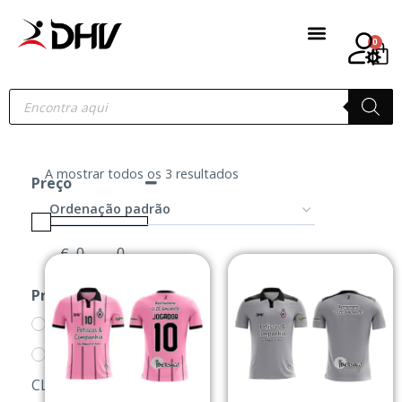
0
A mostrar todos os 3 resultados
Preço
€
-
Minimum Price
Maximum Price
Produtos
AL-EIJADOS
LOJA DOS
CLUBES