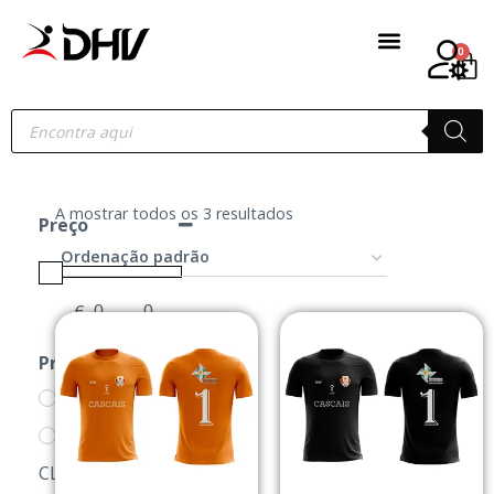
0
A mostrar todos os 3 resultados
Preço
€
-
Minimum Price
Maximum Price
Produtos
GRF MURCHES
LOJA DOS
CLUBES