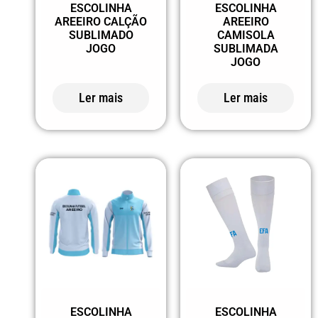
ESCOLINHA
ESCOLINHA
AREEIRO
AREEIRO CALÇÃO
CAMISOLA
SUBLIMADO
SUBLIMADA
JOGO
JOGO
Ler mais
Ler mais
ESCOLINHA
ESCOLINHA