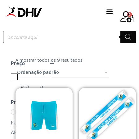
0
A mostrar todos os 9 resultados
Preço
€
-
Minimum Price
Maximum Price
Produtos
ESCOLINHA
FUTEBOL
AREEIRO