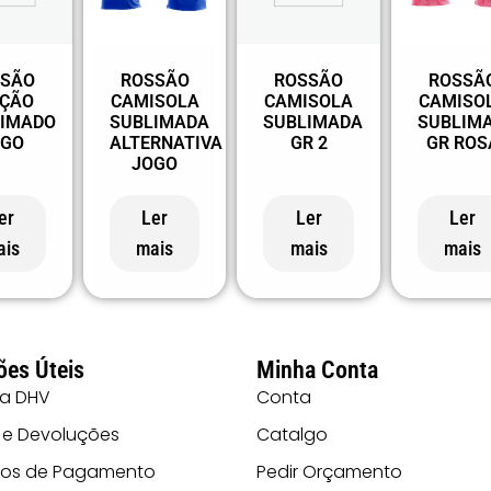
SSÃO
ROSSÃO
ROSSÃO
ROSSÃ
LÇÃO
CAMISOLA
CAMISOLA
CAMISO
IMADO
SUBLIMADA
SUBLIMADA
SUBLIM
OGO
ALTERNATIVA
GR 2
GR ROS
JOGO
er
Ler
Ler
Ler
ais
mais
mais
mais
ões Úteis
Minha Conta
 a DHV
Conta
 e Devoluções
Catalgo
os de Pagamento
Pedir Orçamento