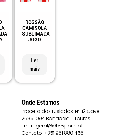
O
ROSSÃO
LA
CAMISOLA
ADA
SUBLIMADA
A
JOGO
Ler
mais
Onde Estamos
Praceta dos Lusíadas, Nº 12 Cave
2685-094 Bobadela – Loures
Email: geral@dhvsports.pt
Contato: +351 961 880 456