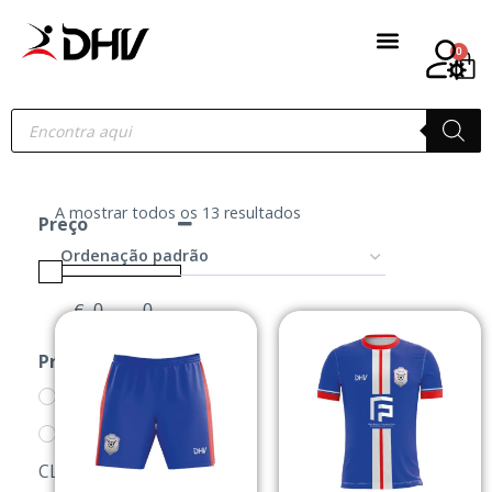
0
A mostrar todos os 13 resultados
Preço
€
-
Minimum Price
Maximum Price
Produtos
AD PASTEIS
LOJA DOS
CLUBES