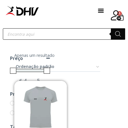
0
Apenas um resultado
Preço
€
-
Minimum Price
Maximum Price
Produtos
CAMISOLAS
PRODUTOS
Tamanho