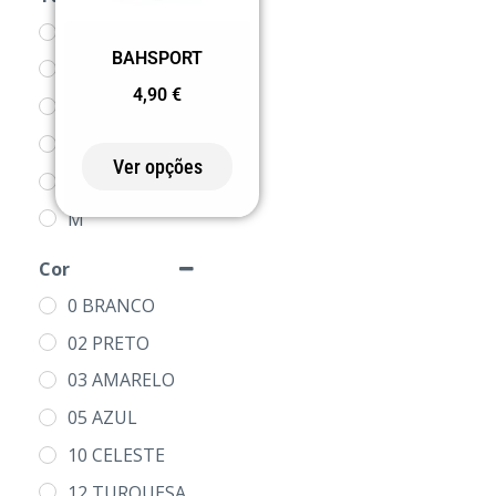
4
BAHSPORT
8
4,90
€
12
16
Ver opções
S
M
L
Cor
XL
0 BRANCO
2XL
02 PRETO
3XL
03 AMARELO
05 AZUL
10 CELESTE
12 TURQUESA