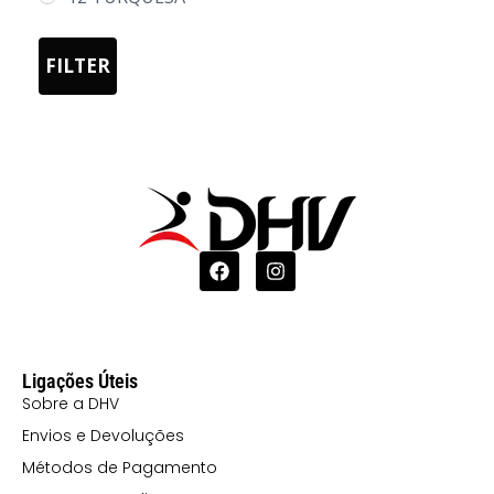
125 DAMA
FILTER
ROSA FLUOR
15 VERDE
MILITAR
219 AREIA
ESCURA
221 AMARELO
FLUOR
222 VERDE
FLUOR
Ligações Úteis
223 LARANJA
Sobre a DHV
FLUOR
Envios e Devoluções
225 LIMA
Métodos de Pagamento