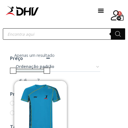
0
Apenas um resultado
Preço
€
-
Minimum Price
Maximum Price
Produtos
CAMISOLAS
PRODUTOS
Tamanho