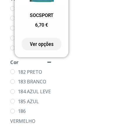
S
SOCSPORT
M
6,70
€
L
XL
Ver opções
2XL
Cor
182 PRETO
183 BRANCO
184 AZUL LEVE
185 AZUL
186
VERMELHO