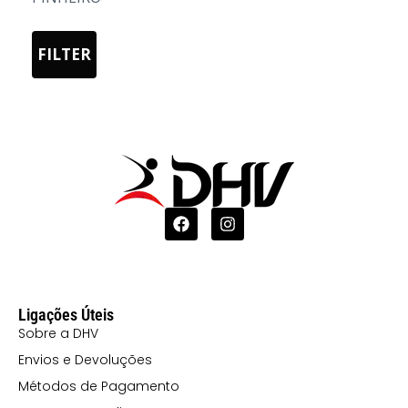
3XL
23 CHUMBO
4XL
FILTER
55 AZUL
MARINHO
56 VERDE
GARRAFA
57 GRENÁ
60 VERMELHO
71 ROXO
Ligações Úteis
Sobre a DHV
Envios e Devoluções
Métodos de Pagamento