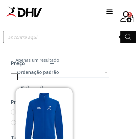
0
Apenas um resultado
Preço
€
-
Minimum Price
Maximum Price
Produtos
CASACOS
PRODUTOS
Tamanho