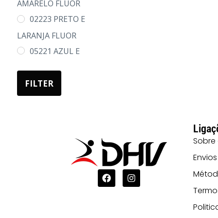
AMARELO FLUOR
02223 PRETO E
LARANJA FLUOR
05221 AZUL E
AMARELO FLUOR
55 AZUL MARINHO
FILTER
58221 CINZA
AMARELO FLUOR
Ligaç
58223 CINZA
Sobre
LARANJA FLUOR
Envios
Métod
Termo
Politi