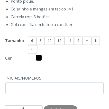
Ponto piqué.
Colarinho e mangas em tecido 1×1.
Carcela com 3 botões.
Gola com fita em tecido a condizer.
Tamanho
6
8
10
12
14
S
M
L
XL
Cor
INICIAIS/NUMEROS