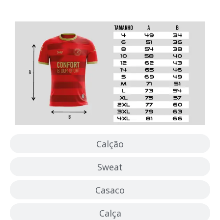
Camisola
Calção
Sweat
Casaco
Calça