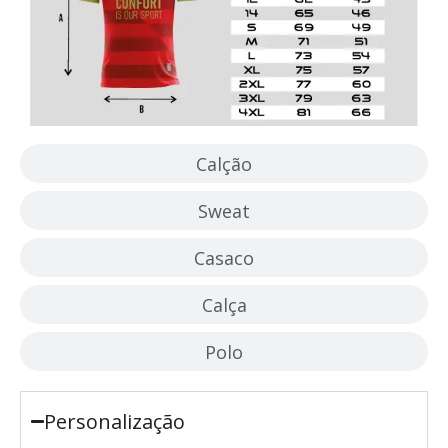
Calção
Sweat
Casaco
Calça
Polo
Personalização