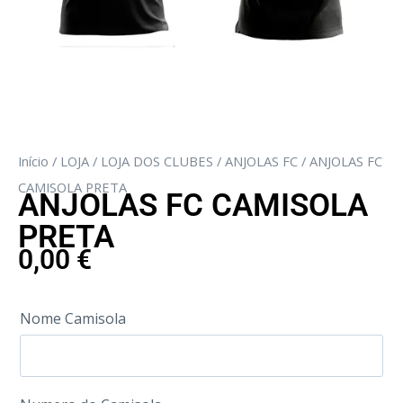
Início
/
LOJA
/
LOJA DOS CLUBES
/
ANJOLAS FC
/ ANJOLAS FC
CAMISOLA PRETA
ANJOLAS FC CAMISOLA
PRETA
0,00
€
Nome Camisola