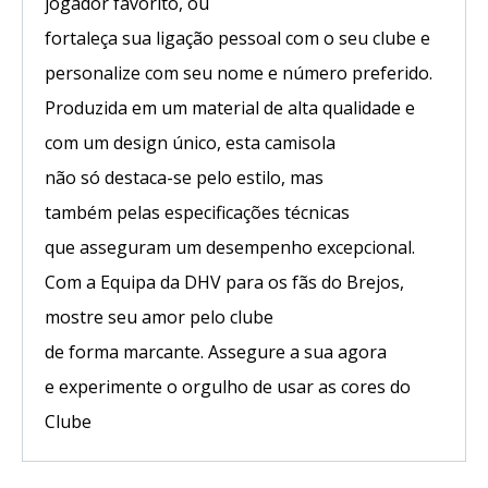
jogador
favorito
, ou
fortaleça
sua
ligação
pessoal com o seu clube e
personalize com
seu nome e número preferido.
Produzida
em
um
material
de
alta
qualidade e
com um design
único
, esta camisola
não
só
destaca-se
pelo
estilo, mas
também
pelas
especificações
técnicas
que
asseguram
um desempenho
excepcional
.
Com a Equipa da DHV para os
fãs
do Brejos,
mostre
seu
amor
pelo
clube
de
forma
marcante
.
Assegure
a sua agora
e
experimente
o orgulho de
usar
as cores do
Clube