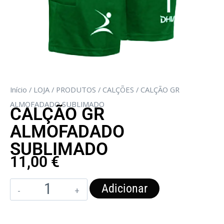
Início
/
LOJA
/
PRODUTOS
/
CALÇÕES
/ CALÇÃO GR
ALMOFADADO SUBLIMADO
CALÇÃO GR
ALMOFADADO
SUBLIMADO
11,00
€
Adicionar