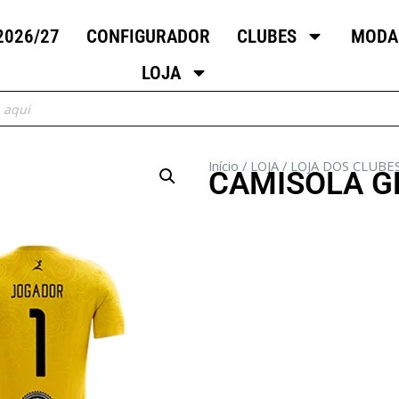
2026/27
CONFIGURADOR
CLUBES
MODA
LOJA
Início
/
LOJA
/
LOJA DOS CLUBE
CAMISOLA G