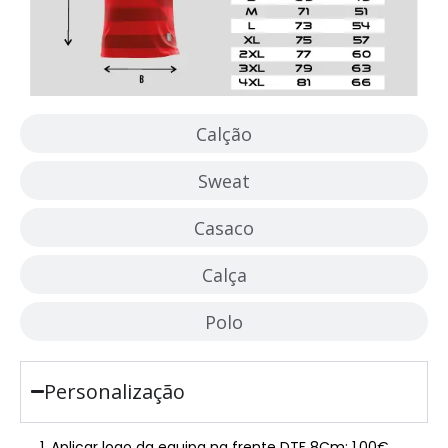
Calção
Sweat
Casaco
Calça
Polo
Personalização
Aplicar logo da equipa na frente DTF 8Cm: 1.00€