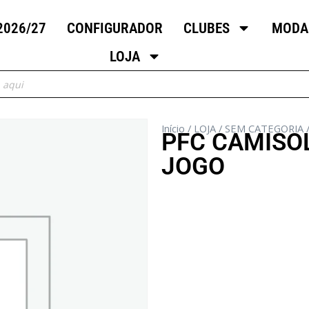
2026/27
CONFIGURADOR
CLUBES
MODA
LOJA
Início
/
LOJA
/
SEM CATEGORIA
PFC CAMISO
JOGO