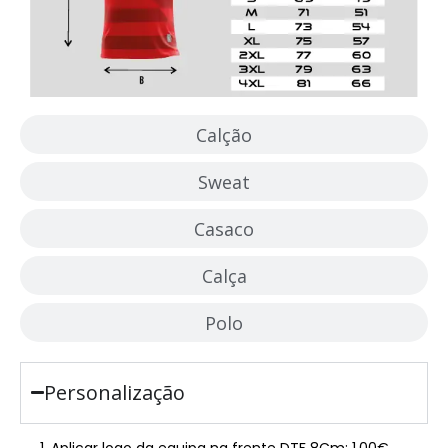
Calção
Sweat
Casaco
Calça
Polo
Personalização
Aplicar logo da equipa na frente DTF 8Cm: 1.00€