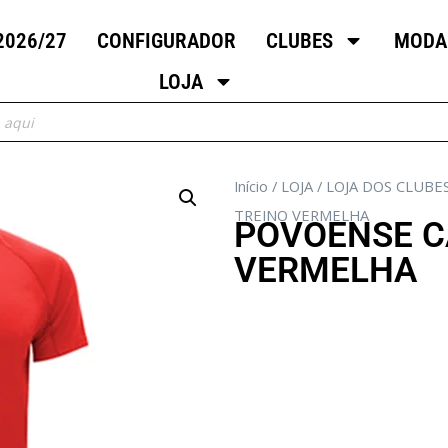
2026/27
CONFIGURADOR
CLUBES
MODA
LOJA
Início
/
LOJA
/
LOJA DOS CLUBE
TREINO VERMELHA
POVOENSE C
VERMELHA