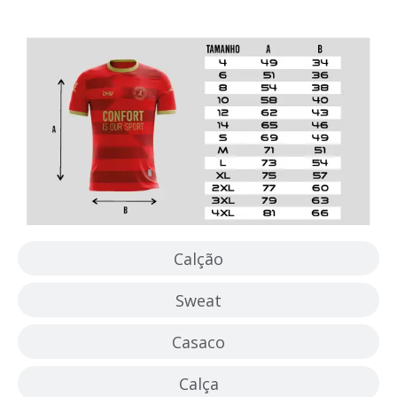
Camisola
Calção
Sweat
Casaco
Calça