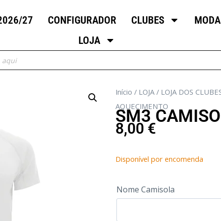
2026/27
CONFIGURADOR
CLUBES
MODA
LOJA
Início
/
LOJA
/
LOJA DOS CLUBE
AQUECIMENTO
SM3 CAMISO
8,00
€
Disponível por encomenda
Nome Camisola