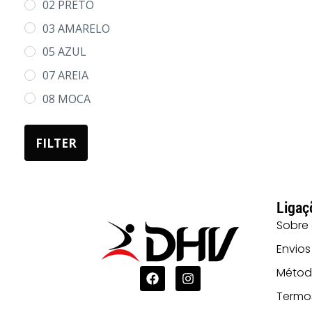
02 PRETO
L
03 AMARELO
XL
05 AZUL
2XL
07 AREIA
3XL
08 MOCA
10 CELESTE
FILTER
108 CINZA PÉROLA
12 TURQUESA
120 CORAL
Ligaç
121 LILÁS
Sobre
132 ROSA CLARO (2)
Envios
152 VERDE
Métod
EMPREENDIMENTO
Termo
168 VERMELHO