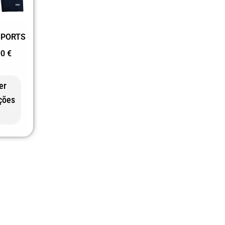
PORTS
90
€
er
ções