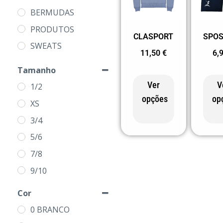
BERMUDAS
PRODUTOS
CLASPORT
SPOS
SWEATS
11,50
€
6,
Tamanho
Ver
V
1/2
opções
op
XS
3/4
5/6
7/8
9/10
11/12
Cor
S
0 BRANCO
M