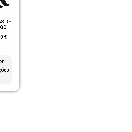
AS DE
OGO
00
€
er
ções