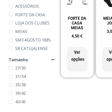
ACESSÓRIOS
FORTE DA CASA
FORTE DA
MEI
LOJA DOS CLUBES
CASA
J
MEIAS
MEIAS
3,
4,50
€
SM3 AGOSTO 1885
SR CATUJALENSE
Ver
V
opções
op
Tamanho
27/30
31/34
35/38
39/42
43/45