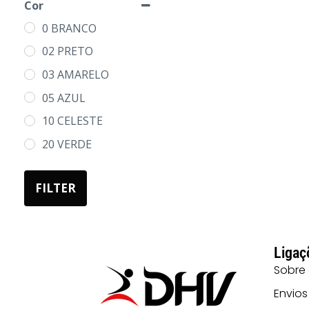
Cor
0 BRANCO
02 PRETO
03 AMARELO
05 AZUL
10 CELESTE
20 VERDE
31 LARANJA
FILTER
47 CINZA
55 AZUL MARINHO
60 VERMELHO
Ligaç
Sobre
Envios