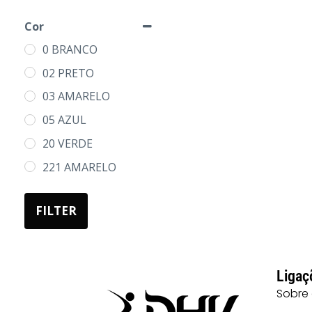
8
Cor
10
0 BRANCO
02 PRETO
03 AMARELO
05 AZUL
20 VERDE
221 AMARELO
FLUOR
FILTER
55 AZUL MARINHO
60 VERMELHO
Ligaç
Sobre