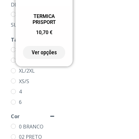
DE AZEITÃO
CCD OLIVAIS
TERMICA
PRISPORT
SUL
10,70
€
LOJA DOS
Tamanho
CLUBES
2XS/3XS
Ver opções
PRODUTOS
M/L
XL/2XL
XS/S
4
6
8
Cor
10
0 BRANCO
02 PRETO