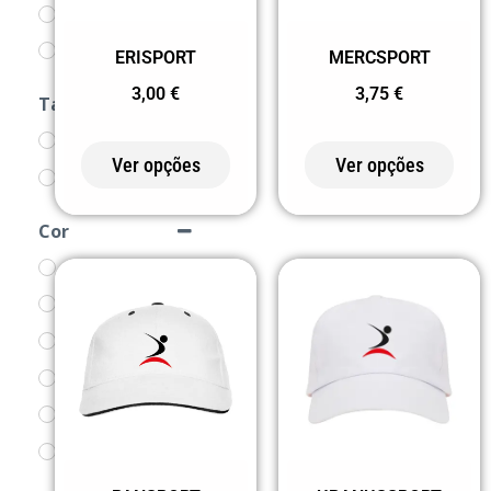
CHAPÉUS
PRODUTOS
MERCSPORT
ERISPORT
3,75
€
3,00
€
Tamanho
Adulto
Ver opções
Ver opções
Criança
Cor
0 BRANCO
02 PRETO
03 AMARELO
05 AZUL
06 BEGE
107 VERDE
ESCURO