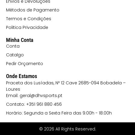
Envios e Devoluções
FLORESTAL
Métodos de Pagamento
234 CORAL
Termos e Condições
FLUOR
Politica Privacidade
242 AZUL LEVE
Minha Conta
31 LARANJA
Conta
55 AZUL
Catalgo
MARINHO
Pedir Orçamento
60 VERMELHO
Onde Estamos
Praceta dos Lusíadas, Nº 12 Cave 2685-094 Bobadela –
71 ROXO
Loures
78 ROSA
Email: geral@dhvsports.pt
CHOQUE
Contato: +351 961 880 456
Horário: Segunda a Sexta Feira das 9:00h - 18:00h
© 2026 All Rights Reserved.