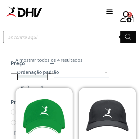
0
A mostrar todos os 4 resultados
Preço
€
-
Minimum Price
Maximum Price
Produtos
ACESSÓRIOS
BONÉS/PANAMAS