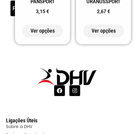
PANSPORT
URANUSSPORT
FILTER
12 TURQUESA
3,15
€
2,67
€
20 VERDE
221 AMARELO
Ver opções
Ver opções
FLUOR
222 VERDE
FLUOR
223 LARANJA
FLUOR
225 LIMA
226 VERDE
SAMAMBAIA
232
Ligações Úteis
Sobre a DHV
CAMUFLAGEM