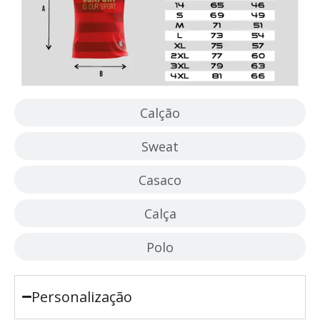
Calção
Sweat
Casaco
Calça
Polo
Personalização