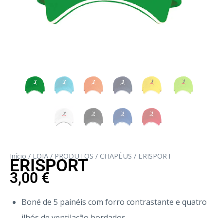
Início
/
LOJA
/
PRODUTOS
/
CHAPÉUS
/ ERISPORT
ERISPORT
3,00
€
Boné de 5 painéis com forro contrastante e quatro
ilhós de ventilação bordados