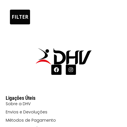
BRANCO/VERDE
0155
FILTER
BRANCO/MARINHO
0160
BRANCO/VERMELHO
0201
PRETO/BRANCO
2002 VERDE
/PRETO
22102
Ligações Úteis
AMARELO
Sobre a DHV
FLUOR/PRETO
Envios e Devoluções
22201 VERDE
Métodos de Pagamento