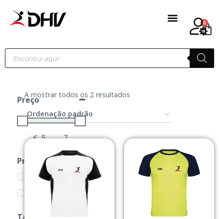
0
A mostrar todos os 2 resultados
Preço
€
-
Minimum Price
Maximum Price
Produtos
CAMISOLAS
PRODUTOS
Tamanho