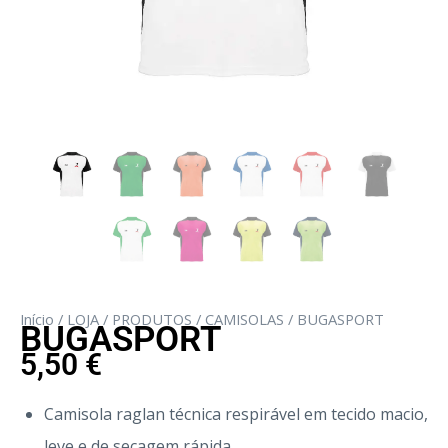
Início
/
LOJA
/
PRODUTOS
/
CAMISOLAS
/ BUGASPORT
BUGASPORT
5,50
€
Camisola raglan técnica respirável em tecido macio,
leve e de secagem rápida