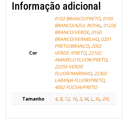
Informação adicional
0102 BRANCO/PRETO
,
0105
BRANCO/AZUL ROYAL
,
01226
BRANCO/VERDE
,
0160
BRANCO/VERMELHO
,
0201
PRETO/BRANCO
,
2002
Cor
VERDE /PRETO
,
22102
AMARELO FLUOR/PRETO
,
22255 VERDE
FLUOR/MARINHO
,
22302
LARANJA FLUOR/PRETO
,
4002 FÚCSIA/PRETO
Tamanho
4
,
8
,
12
,
16
,
S
,
M
,
L
,
XL
,
2XL