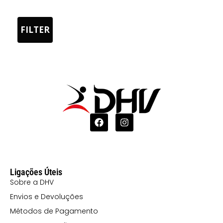
02243
PRETO/PRETO
FILTER
VIGOR
12246
TURQUESA/TURQUESA
VIGOR
221243
AMARELO
FLUOR/PRETO
VIGOR
Ligações Úteis
60245
Sobre a DHV
VERMELHO/VERMELHO
Envios e Devoluções
VIGOR
Métodos de Pagamento