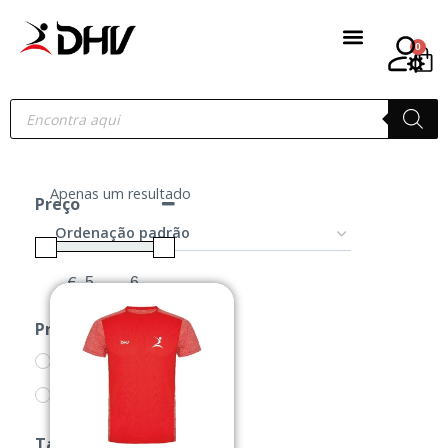
0
Apenas um resultado
Preço
€
-
Minimum Price
Maximum Price
Produtos
CAMISOLAS
PRODUTOS
Tamanho