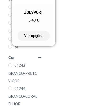
4
ZOLSPORT
8
5,40
€
12
16
Ver opções
S
M
L
Cor
XL
01243
2XL
BRANCO/PRETO
VIGOR
01244
BRANCO/CORAL
FLUOR