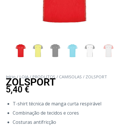
Início
/
LOJA
/
PRODUTOS
/
CAMISOLAS
/ ZOLSPORT
ZOLSPORT
5,40
€
T-shirt técnica de manga curta respirável
Combinação de tecidos e cores
Costuras antifricção