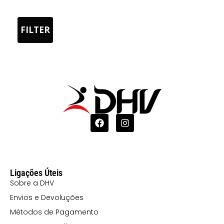
BRANCO/VERDE
0155
FILTER
BRANCO/MARINHO
0160
BRANCO/VERMELHO
0201
PRETO/BRANCO
2002 VERDE
/PRETO
22102
Ligações Úteis
AMARELO
Sobre a DHV
FLUOR/PRETO
Envios e Devoluções
22201 VERDE
Métodos de Pagamento