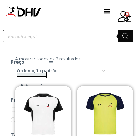
0
A mostrar todos os 2 resultados
Preço
€
-
Minimum Price
Maximum Price
Produtos
CAMISOLAS
PRODUTOS
Tamanho