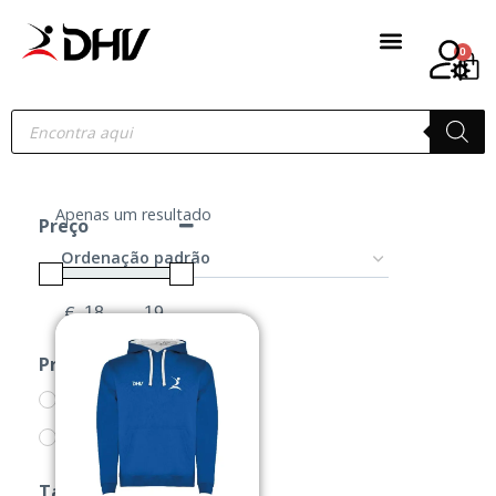
0
Apenas um resultado
Preço
€
-
Minimum Price
Maximum Price
Produtos
PRODUTOS
SWEATS
Tamanho