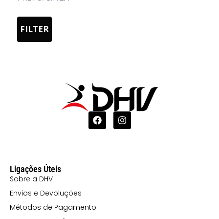
03 AMARELO
FILTER
05 AZUL
0501 AZUL E
BRANCO
07 AREIA
08 MOCA
1001
CELESTE/BRANCO
108 CINZA
PÉROLA
Ligações Úteis
12 TURQUESA
Sobre a DHV
120 CORAL
Envios e Devoluções
Métodos de Pagamento
121 LILÁS