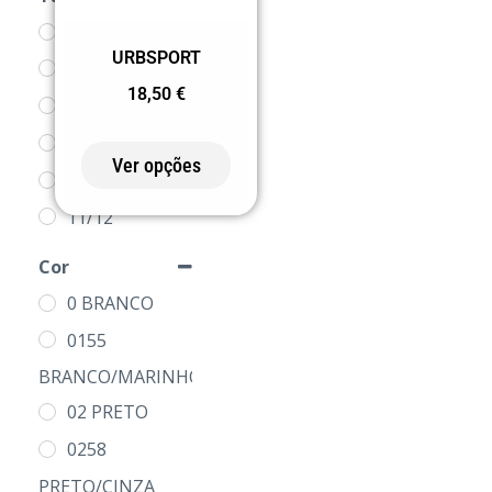
XS
URBSPORT
3/4
18,50
€
5/6
7/8
Ver opções
9/10
11/12
S
Cor
M
0 BRANCO
L
0155
XL
BRANCO/MARINHO
2XL
02 PRETO
3XL
0258
4XL
PRETO/CINZA