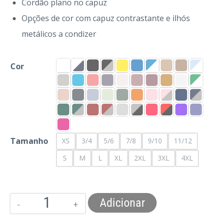
Cordão plano no capuz
Opções de cor com capuz contrastante e ilhós
metálicos a condizer
Cor
Tamanho
XS
3/4
5/6
7/8
9/10
11/12
S
M
L
XL
2XL
3XL
4XL
Adicionar