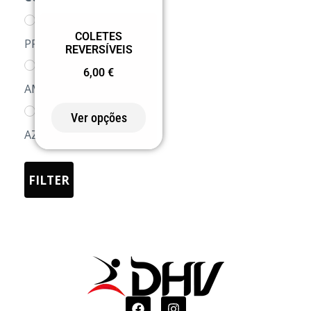
0201
COLETES
PRETO/BRANCO
REVERSÍVEIS
0360
6,00
€
AMARELO/VERMELHO
0531
Ver opções
AZUL/LARANJA
FILTER