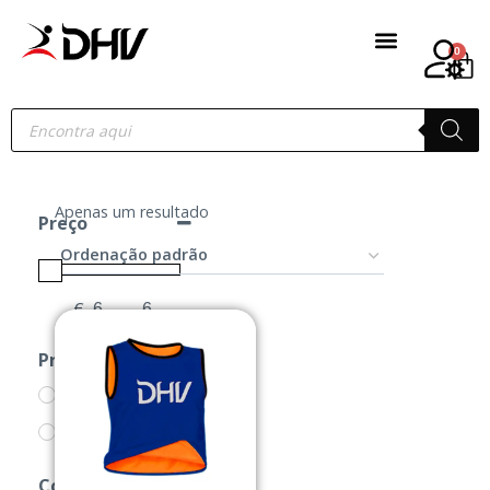
0
Apenas um resultado
Preço
€
-
Minimum Price
Maximum Price
Produtos
ACESSÓRIOS
COLETES
Cor