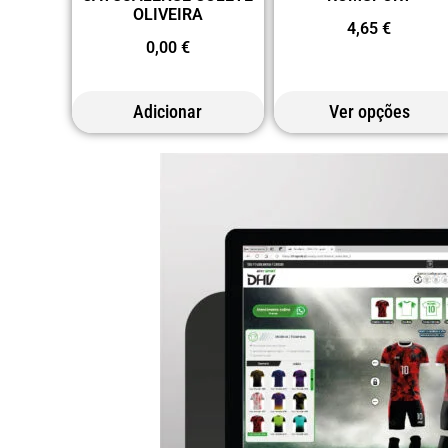
OLIVEIRA
4,65
€
0,00
€
Adicionar
Ver opções