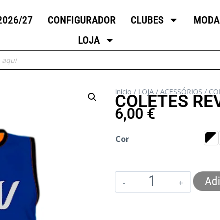
2026/27
CONFIGURADOR
CLUBES
MODA
LOJA
Início
/
LOJA
/
ACESSÓRIOS
/
CO
COLETES RE
6,00
€
Cor
Adi