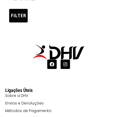
4XL
03 AMARELO
FILTER
05 AZUL
0501 AZUL E
BRANCO
07 AREIA
08 MOCA
10 CELESTE
1001
CELESTE/BRANCO
108 CINZA
Ligações Úteis
PÉROLA
Sobre a DHV
12 TURQUESA
Envios e Devoluções
Métodos de Pagamento
120 CORAL