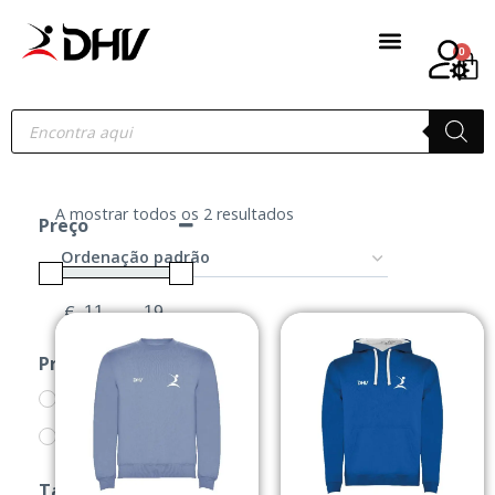
0
A mostrar todos os 2 resultados
Preço
€
-
Minimum Price
Maximum Price
Produtos
PRODUTOS
SWEATS
Tamanho