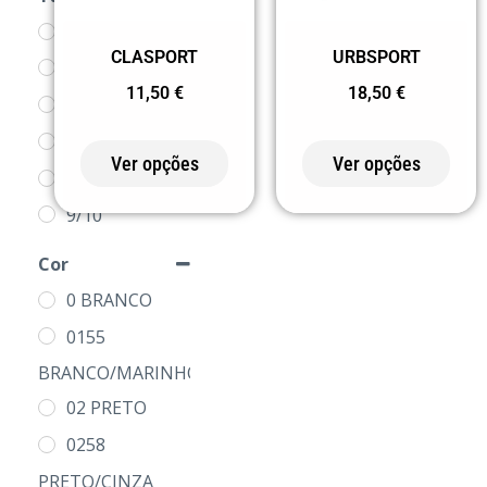
1/2
CLASPORT
URBSPORT
XS
11,50
€
18,50
€
3/4
5/6
Ver opções
Ver opções
7/8
9/10
11/12
Cor
S
0 BRANCO
M
0155
L
BRANCO/MARINHO
XL
02 PRETO
2XL
0258
3XL
PRETO/CINZA