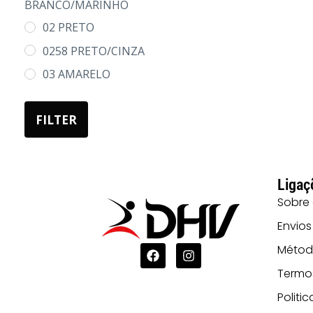
BRANCO/MARINHO
XL
02 PRETO
2XL
0258 PRETO/CINZA
3XL
03 AMARELO
4XL
05 AZUL
FILTER
0501 AZUL E
BRANCO
07 AREIA
Ligaç
08 MOCA
Sobre
10 CELESTE
Envios
1001
Métod
CELESTE/BRANCO
Termo
108 CINZA PÉROLA
Politi
12 TURQUESA