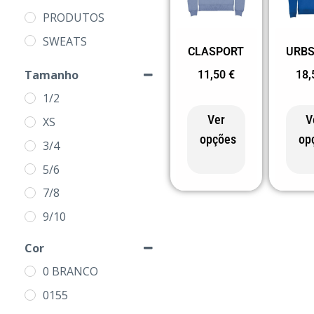
PRODUTOS
SWEATS
CLASPORT
URB
Tamanho
11,50
€
18
1/2
Ver
V
XS
opções
op
3/4
5/6
7/8
9/10
11/12
Cor
S
0 BRANCO
M
0155
L