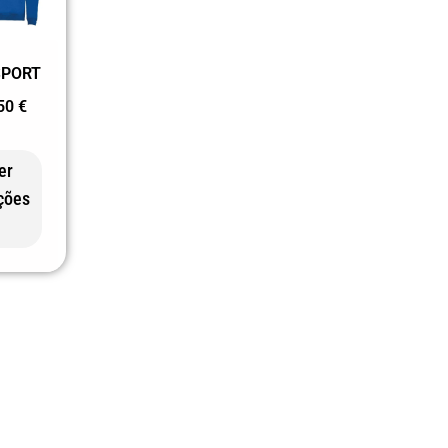
SPORT
,50
€
er
ções