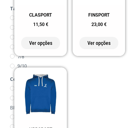
Tamanho
CLASPORT
FINSPORT
1/2
11,50
€
23,00
€
XS
3/4
Ver opções
Ver opções
5/6
7/8
9/10
11/12
Cor
S
0 BRANCO
M
0155
L
BRANCO/MARINHO
XL
02 PRETO
2XL
0258