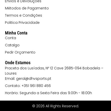
Envios e Devoluções
120 CORAL
Métodos de Pagamento
121 LILÁS
Termos e Condições
132 ROSA
Politica Privacidade
CLARO (2)
Minha Conta
15 VERDE
Conta
MILITAR
Catalgo
152 VERDE
Pedir Orçamento
EMPREENDIMENTO
Onde Estamos
Praceta dos Lusíadas, Nº 12 Cave 2685-094 Bobadela –
168
Loures
VERMELHO
Email: geral@dhvsports.pt
PÁLIDO
Contato: +351 961 880 456
169
Horário: Segunda a Sexta Feira das 9:00h - 18:00h
VERMELHO
© 2026 All Rights Reserved.
CEREJA