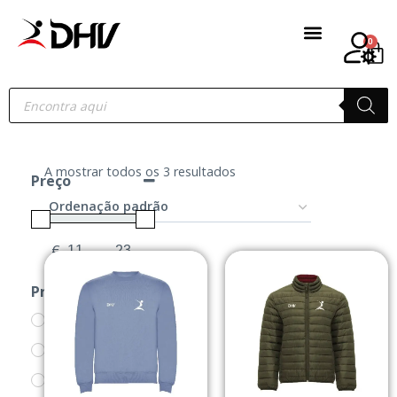
0
A mostrar todos os 3 resultados
Preço
€
-
Minimum Price
Maximum Price
Produtos
CASACOS
PRODUTOS
SWEATS