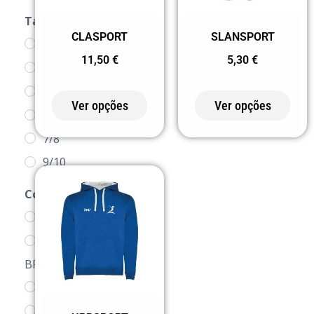
Tamanho
CLASPORT
SLANSPORT
1/2
11,50
€
5,30
€
XS
3/4
Ver opções
Ver opções
5/6
7/8
9/10
11/12
Cor
S
0 BRANCO
M
0155
L
BRANCO/MARINHO
XL
02 PRETO
2XL
0258