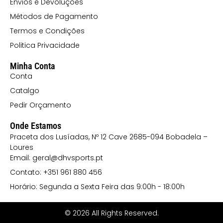
Envios e Devoluções
120 CORAL
Métodos de Pagamento
121 LILÁS
Termos e Condições
132 ROSA
Politica Privacidade
CLARO (2)
Minha Conta
152 VERDE
Conta
EMPREENDIMENTO
Catalgo
168
Pedir Orçamento
VERMELHO
Onde Estamos
Praceta dos Lusíadas, Nº 12 Cave 2685-094 Bobadela –
PÁLIDO
Loures
169
Email: geral@dhvsports.pt
VERMELHO
Contato: +351 961 880 456
CEREJA
Horário: Segunda a Sexta Feira das 9:00h - 18:00h
170 AZUL
© 2026 All Rights Reserved.
TEMPESTADE