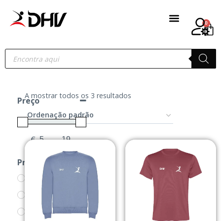
0
A mostrar todos os 3 resultados
Preço
€
-
Minimum Price
Maximum Price
Produtos
CAMISOLAS
PRODUTOS
SWEATS